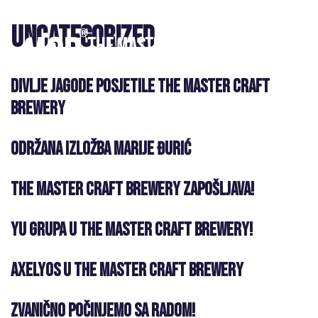
Uncategorized
Početna
Divlje jagode posjetile The Master Craft
O nama
Brewery
Taproom
Održana izložba Marije Đurić
O pivari
The Master Craft Brewery zapošljava!
Karta
piva
YU grupa u The Master Craft Brewery!
Pivski
Axelyos u The Master Craft Brewery
meni
Zvanično počinjemo sa radom!
Vijesti